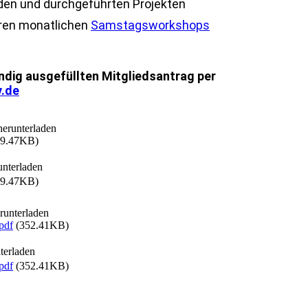
den und durchgeführten Projekten
ren monatlichen
Samstagsworkshops
ndig ausgefüllten Mitgliedsantrag per
.de
herunterladen
9.47KB)
unterladen
9.47KB)
runterladen
pdf
(352.41KB)
terladen
pdf
(352.41KB)